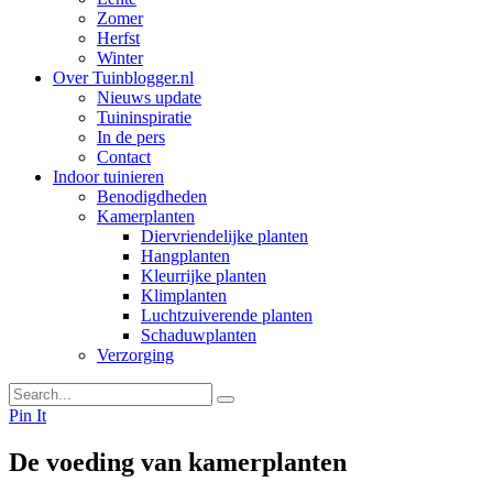
Zomer
Herfst
Winter
Over Tuinblogger.nl
Nieuws update
Tuininspiratie
In de pers
Contact
Indoor tuinieren
Benodigdheden
Kamerplanten
Diervriendelijke planten
Hangplanten
Kleurrijke planten
Klimplanten
Luchtzuiverende planten
Schaduwplanten
Verzorging
Pin It
De voeding van kamerplanten