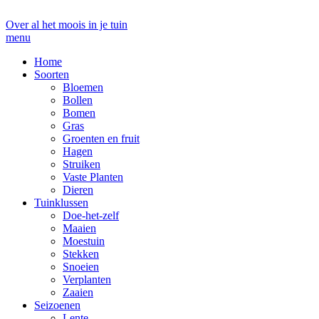
Over al het moois in je tuin
menu
Home
Soorten
Bloemen
Bollen
Bomen
Gras
Groenten en fruit
Hagen
Struiken
Vaste Planten
Dieren
Tuinklussen
Doe-het-zelf
Maaien
Moestuin
Stekken
Snoeien
Verplanten
Zaaien
Seizoenen
Lente