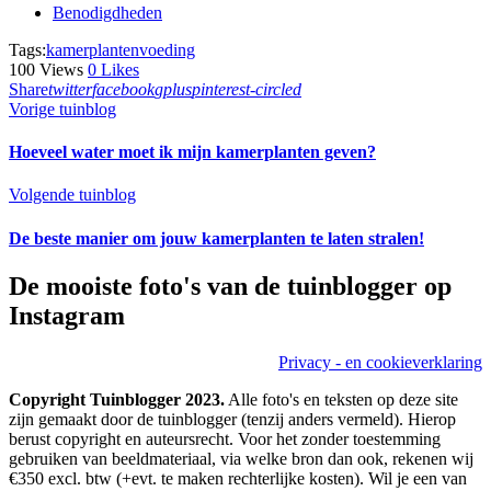
Benodigdheden
Tags:
kamerplanten
voeding
100
Views
0
Likes
Share
twitter
facebook
gplus
pinterest-circled
Bericht
Previous
Vorige tuinblog
post:
navigatie
Hoeveel water moet ik mijn kamerplanten geven?
Next
Volgende tuinblog
post:
De beste manier om jouw kamerplanten te laten stralen!
De mooiste foto's van de tuinblogger op
Instagram
Privacy - en cookieverklaring
Copyright Tuinblogger 2023.
Alle foto's en teksten op deze site
zijn gemaakt door de tuinblogger (tenzij anders vermeld). Hierop
berust copyright en auteursrecht. Voor het zonder toestemming
gebruiken van beeldmateriaal, via welke bron dan ook, rekenen wij
€350 excl. btw (+evt. te maken rechterlijke kosten). Wil je een van