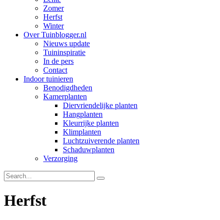
Zomer
Herfst
Winter
Over Tuinblogger.nl
Nieuws update
Tuininspiratie
In de pers
Contact
Indoor tuinieren
Benodigdheden
Kamerplanten
Diervriendelijke planten
Hangplanten
Kleurrijke planten
Klimplanten
Luchtzuiverende planten
Schaduwplanten
Verzorging
Herfst