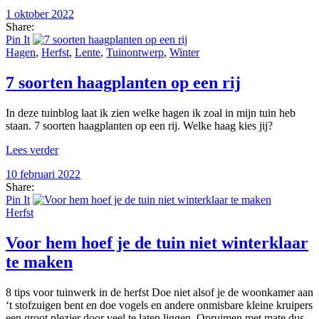
1 oktober 2022
Share:
Pin It
Hagen
,
Herfst
,
Lente
,
Tuinontwerp
,
Winter
7 soorten haagplanten op een rij
In deze tuinblog laat ik zien welke hagen ik zoal in mijn tuin heb
staan. 7 soorten haagplanten op een rij. Welke haag kies jij?
Lees verder
10 februari 2022
Share:
Pin It
Herfst
Voor hem hoef je de tuin niet winterklaar
te maken
8 tips voor tuinwerk in de herfst Doe niet alsof je de woonkamer aan
‘t stofzuigen bent en doe vogels en andere onmisbare kleine kruipers
een groot plezier door veel te laten liggen. Opruimen met mate dus