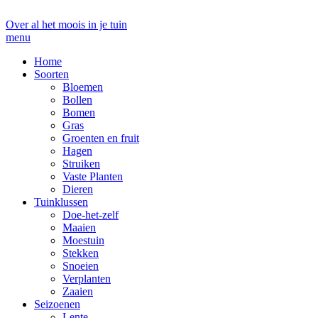
Over al het moois in je tuin
menu
Home
Soorten
Bloemen
Bollen
Bomen
Gras
Groenten en fruit
Hagen
Struiken
Vaste Planten
Dieren
Tuinklussen
Doe-het-zelf
Maaien
Moestuin
Stekken
Snoeien
Verplanten
Zaaien
Seizoenen
Lente