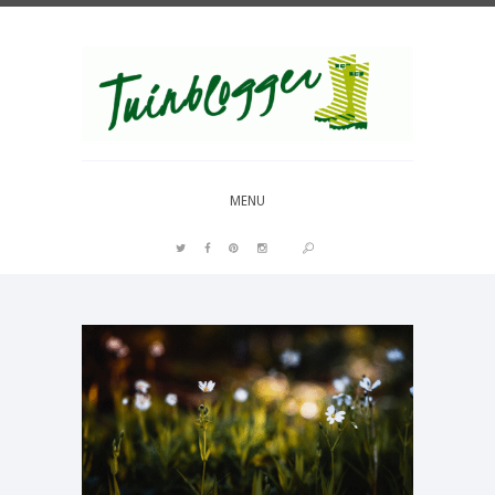
Over al het moois in je tuin
MENU
PIN IT