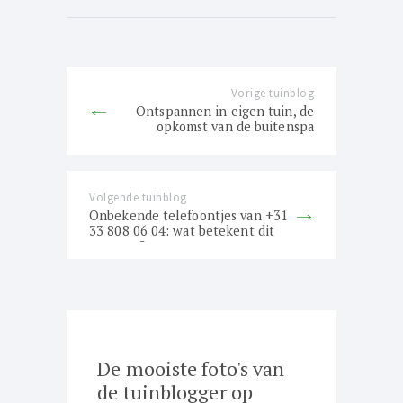
Bericht
navigatie
Vorige tuinblog
Previous
Ontspannen in eigen tuin, de
post:
opkomst van de buitenspa
Volgende tuinblog
Next
Onbekende telefoontjes van +31
post:
33 808 06 04: wat betekent dit
nummer?
De mooiste foto's van
de tuinblogger op