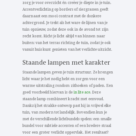
zorg je voor overzicht én creëer je diepte in je tuin.
Accentverlichting op borders of siergrassen geeft
daarnaast een mooi contrast met de donkere
achtergrond. Je trekt als het ware de lijnen van je
tuin opnieuw, zodat deze ook in de avond tot zijn
recht komt. Richt je licht altijd van binnen naar
buiten: van het terras richting de tuin, zodat je ook
vanuit huis kunt genieten van het verlichte uitzicht.
Staande lampen met karakter
Staande lampen geven je tuin structuur. Ze brengen
licht waar je het nodig hebt en zorgen voor een
warme uitstraling rondom zithoeken of paden. Een
goed voorbeeld hiervan is de
in lite ace
. Deze
staande lamp combineert kracht met eenvoud.
Dankzij het strakke ontwerp past hij in vrijwel elke
tuin, van modern tot landelijk. Bovendien kun je
met de verschillende lichtbundels spelen: een smalle
bundel voor subtiele accenten of een bredere straal
voor een groter verlicht oppervlak. Het resultaat?