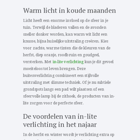
Warm licht in koude maanden
Licht heeft een enorme invloed op de sfeer in je
tuin. Terwijl de bladeren vallen en de avonden
sneller donker worden, kan warm wit licht een
knusse, bijna huiselijke uitstraling creëren. Kies
voor zachte, warme tinten die de kleuren van de
herfst, diep oranje, roodbruin en goudgeel,
versterken. Met
in-lite verlichting
kun je dit gevoel
moeiteloos tot leven brengen. Deze
buitenverlichting combineert een stijlvolle
uitstraling met slimme techniek. Of je nu subtiele
grondspots langs een pad wilt plaatsen of een
sfeervolle lamp bij de zithoek, de producten van in-
lite zorgen voor de perfecte sfeer.
De voordelen van in-lite
verlichting in het najaar
In de herfst en winter wordt je verlichting extra op