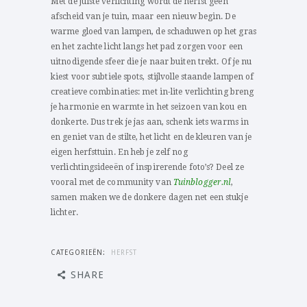
Met de juiste verlichting wordt de herfst geen
afscheid van je tuin, maar een nieuw begin. De
warme gloed van lampen, de schaduwen op het gras
en het zachte licht langs het pad zorgen voor een
uitnodigende sfeer die je naar buiten trekt. Of je nu
kiest voor subtiele spots, stijlvolle staande lampen of
creatieve combinaties: met in-lite verlichting breng
je harmonie en warmte in het seizoen van kou en
donkerte. Dus trek je jas aan, schenk iets warms in
en geniet van de stilte, het licht en de kleuren van je
eigen herfsttuin. En heb je zelf nog
verlichtingsideeën of inspirerende foto’s? Deel ze
vooral met de community van
Tuinblogger.nl
,
samen maken we de donkere dagen net een stukje
lichter.
CATEGORIEËN:
HERFST
SHARE