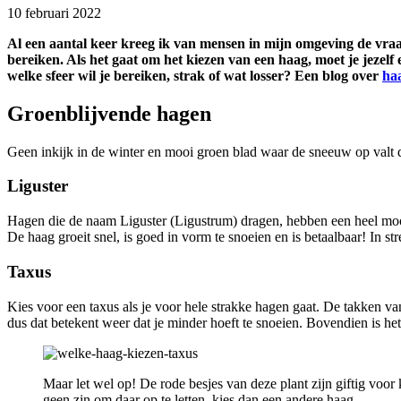
10 februari 2022
Al een aantal keer kreeg ik van mensen in mijn omgeving de vraag
bereiken. Als het gaat om het kiezen van een haag, moet je jezelf
welke sfeer wil je bereiken, strak of wat losser? Een blog over
ha
Groenblijvende hagen
Geen inkijk in de winter en mooi groen blad waar de sneeuw op valt do
Liguster
Hagen die de naam Liguster (Ligustrum) dragen, hebben een heel mooi fi
De haag groeit snel, is goed in vorm te snoeien en is betaalbaar! In 
Taxus
Kies voor een taxus als je voor hele strakke hagen gaat. De takken v
dus dat betekent weer dat je minder hoeft te snoeien. Bovendien is he
Maar let wel op! De rode besjes van deze plant zijn giftig voor
geen zin om daar op te letten, kies dan een andere haag.