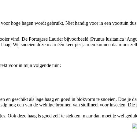
l voor hoge hagen wordt gebruikt. Niet handig voor in een voortuin dus
mooier vind. De Portugese Laurier bijvoorbeeld (Prunus lusitanica ‘Angus
e haag. Wij snoeien deze maar één keer per jaar en kunnen daardoor zel
tekt voor in mijn volgende tuin:
n en geschikt als lage haag en goed in blokvorm te snoeien. Doe je dat o
ijdstip nog een van de weinige bronnen van stuifmeel voor insecten. Die 
es. Ook deze haag is goed zelf te stekken, maar dan moet je wel geduld 