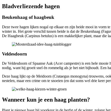
Bladverliezende hagen
Beukenhaag of haagbeuk
Deze twee hagen lijken nogal op elkaar en zijn beide mooi in vorm te 
winter in. Het grote verschil tussen beide is dat de Beukenhaag (Fagus 
De Haagbeuk (Carpinus betulus) is een makkelijker plant, maar die laat
Veldesdoorn
De Veldesdoorn of Spaanse Aak (Acer campestre) is een hele mooie haag
nodig, want hij groeit snel én rommelig als je het niet bijhoudt. Een 
Deze haag lijkt op de Meidoorn (Crataegus monogyna) trouwens, ook e
nestelen, maar een crime om te snoeien (en dat soms wel drie keer per 
Wanneer kun je een haag planten?
Plant je nieuwe haag bij voorkeur in de herfst of de winter, zolang het