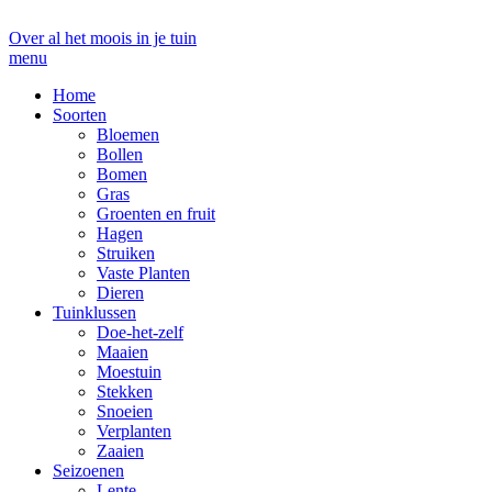
Over al het moois in je tuin
menu
Home
Soorten
Bloemen
Bollen
Bomen
Gras
Groenten en fruit
Hagen
Struiken
Vaste Planten
Dieren
Tuinklussen
Doe-het-zelf
Maaien
Moestuin
Stekken
Snoeien
Verplanten
Zaaien
Seizoenen
Lente