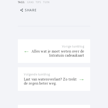
TAGS:
GRAS
TIPS
TUIN
SHARE
Bericht
navigatie
Vorige tuinblog
Previous
Alles wat je moet weten over de
post:
Intratuin cadeaukaart
Volgende tuinblog
Next
Last van wateroverlast? Zo trekt
post:
de regen beter weg.