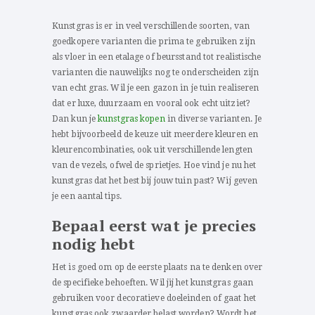
Kunstgras is er in veel verschillende soorten, van
goedkopere varianten die prima te gebruiken zijn
als vloer in een etalage of beursstand tot realistische
varianten die nauwelijks nog te onderscheiden zijn
van echt gras. Wil je een gazon in je tuin realiseren
dat er luxe, duurzaam en vooral ook echt uitziet?
Dan kun je
kunstgras kopen
in diverse varianten. Je
hebt bijvoorbeeld de keuze uit meerdere kleuren en
kleurencombinaties, ook uit verschillende lengten
van de vezels, ofwel de sprietjes. Hoe vind je nu het
kunstgras dat het best bij jouw tuin past? Wij geven
je een aantal tips.
Bepaal eerst wat je precies
nodig hebt
Het is goed om op de eerste plaats na te denken over
de specifieke behoeften. Wil jij het kunstgras gaan
gebruiken voor decoratieve doeleinden of gaat het
kunstgras ook zwaarder belast worden? Wordt het