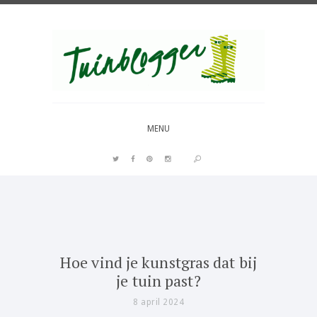
Over al het moois in je tuin
MENU
PIN IT
Hoe vind je kunstgras dat bij
je tuin past?
8 april 2024