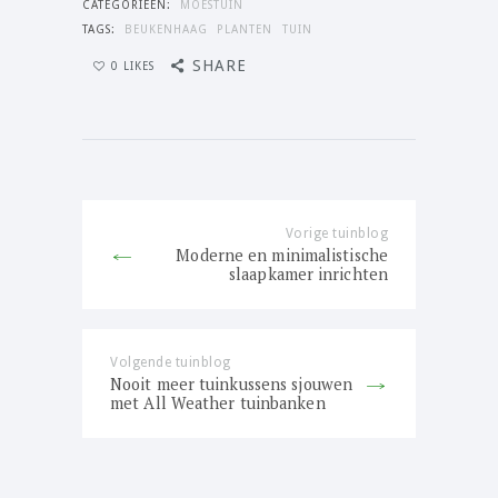
CATEGORIEËN:
MOESTUIN
TAGS:
BEUKENHAAG
PLANTEN
TUIN
SHARE
0
LIKES
Bericht
navigatie
Vorige tuinblog
Previous
Moderne en minimalistische
post:
slaapkamer inrichten
Volgende tuinblog
Next
Nooit meer tuinkussens sjouwen
post:
met All Weather tuinbanken