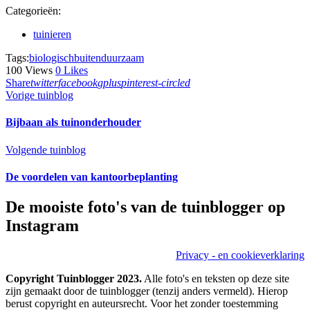
Categorieën:
tuinieren
Tags:
biologisch
buiten
duurzaam
100
Views
0
Likes
Share
twitter
facebook
gplus
pinterest-circled
Bericht
Previous
Vorige tuinblog
post:
navigatie
Bijbaan als tuinonderhouder
Next
Volgende tuinblog
post:
De voordelen van kantoorbeplanting
De mooiste foto's van de tuinblogger op
Instagram
Privacy - en cookieverklaring
Copyright Tuinblogger 2023.
Alle foto's en teksten op deze site
zijn gemaakt door de tuinblogger (tenzij anders vermeld). Hierop
berust copyright en auteursrecht. Voor het zonder toestemming