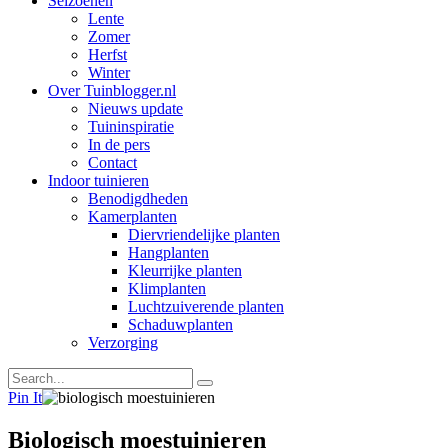
Seizoenen
Lente
Zomer
Herfst
Winter
Over Tuinblogger.nl
Nieuws update
Tuininspiratie
In de pers
Contact
Indoor tuinieren
Benodigdheden
Kamerplanten
Diervriendelijke planten
Hangplanten
Kleurrijke planten
Klimplanten
Luchtzuiverende planten
Schaduwplanten
Verzorging
Pin It
Biologisch moestuinieren