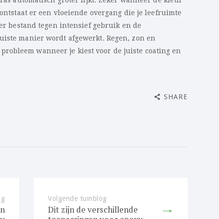
rras automatisch groter lijkt. Zeker wanneer de kleur
 ontstaat er een vloeiende overgang die je leefruimte
oer bestand tegen intensief gebruik en de
uiste manier wordt afgewerkt. Regen, zon en
robleem wanneer je kiest voor de juiste coating en
SHARE
og
Previous
Volgende tuinblog
Next
en
Dit zijn de verschillende
post:
post: