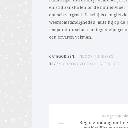
ruimtelijke uitstraling, waardoor je te
en stijl aansluiten bij de binnenvloer,
optisch vergroot. Daarbij is een gietvl
weersomstandigheden, mits hij op de j
temperatuurschommelingen zijn geen p
een ervaren vakman.
CATEGORIEËN:
INDOOR TUINIEREN
TAGS:
COATINGVLOER.NL
GIETVLOER
Bericht
navigatie
Vorige tuinbl
Begin vandaag met e