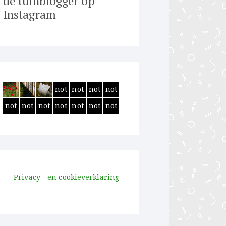
de tuinblogger op
Instagram
Thumbnail
Thumbnail
Thumbnail
Thumbnail
not
not
not
not
umbnail
Thumbnail
Thumbnail
Thumbnail
Thumbnail
Thumbnail
Thumbnail
available
available
available
available
not
not
not
not
not
not
not
vailable
available
available
available
available
available
available
Privacy - en cookieverklaring