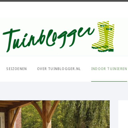
Over al het moois in je tuin
SEIZOENEN
OVER TUINBLOGGER.NL
INDOOR TUINIEREN
PIN IT