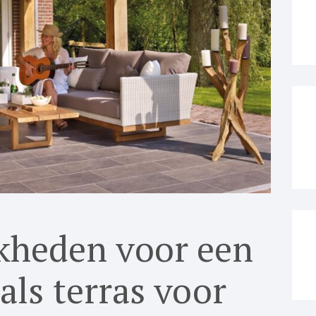
Th
a
kheden voor een
 als terras voor