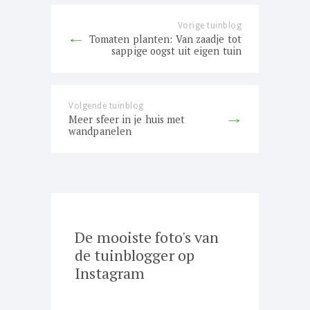
Vorige tuinblog
Previous
Tomaten planten: Van zaadje tot
post:
sappige oogst uit eigen tuin
Volgende tuinblog
Next
Meer sfeer in je huis met
post:
wandpanelen
De mooiste foto's van
de tuinblogger op
Instagram