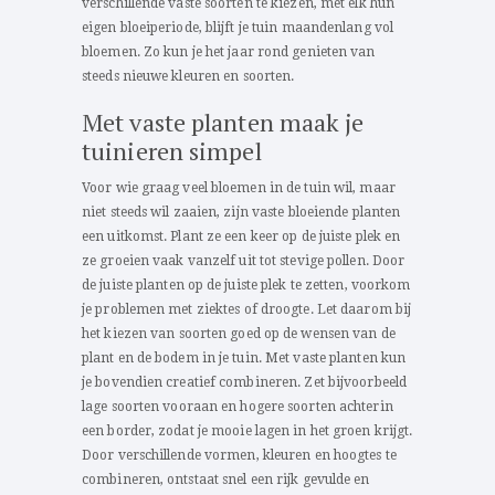
verschillende vaste soorten te kiezen, met elk hun
eigen bloeiperiode, blijft je tuin maandenlang vol
bloemen. Zo kun je het jaar rond genieten van
steeds nieuwe kleuren en soorten.
Met vaste planten maak je
tuinieren simpel
Voor wie graag veel bloemen in de tuin wil, maar
niet steeds wil zaaien, zijn vaste bloeiende planten
een uitkomst. Plant ze een keer op de juiste plek en
ze groeien vaak vanzelf uit tot stevige pollen. Door
de juiste planten op de juiste plek te zetten, voorkom
je problemen met ziektes of droogte. Let daarom bij
het kiezen van soorten goed op de wensen van de
plant en de bodem in je tuin. Met vaste planten kun
je bovendien creatief combineren. Zet bijvoorbeeld
lage soorten vooraan en hogere soorten achterin
een border, zodat je mooie lagen in het groen krijgt.
Door verschillende vormen, kleuren en hoogtes te
combineren, ontstaat snel een rijk gevulde en