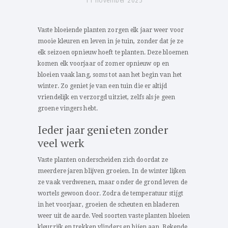
11 november 2025
Vaste bloeiende planten zorgen elk jaar weer voor
mooie kleuren en leven in je tuin, zonder dat je ze
elk seizoen opnieuw hoeft te planten. Deze bloemen
komen elk voorjaar of zomer opnieuw op en
bloeien vaak lang, soms tot aan het begin van het
winter. Zo geniet je van een tuin die er altijd
vriendelijk en verzorgd uitziet, zelfs als je geen
groene vingers hebt.
Ieder jaar genieten zonder
veel werk
Vaste planten onderscheiden zich doordat ze
meerdere jaren blijven groeien. In de winter lijken
ze vaak verdwenen, maar onder de grond leven de
wortels gewoon door. Zodra de temperatuur stijgt
in het voorjaar, groeien de scheuten en bladeren
weer uit de aarde. Veel soorten vaste planten bloeien
kleurrijk en trekken vlinders en bijen aan. Bekende