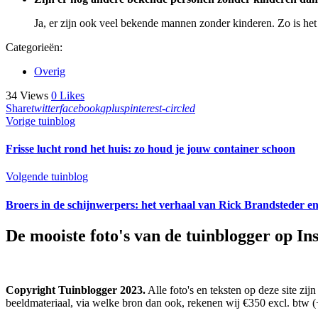
Ja, er zijn ook veel bekende mannen zonder kinderen. Zo is h
Categorieën:
Overig
34
Views
0
Likes
Share
twitter
facebook
gplus
pinterest-circled
Bericht
Previous
Vorige tuinblog
post:
navigatie
Frisse lucht rond het huis: zo houd je jouw container schoon
Next
Volgende tuinblog
post:
Broers in de schijnwerpers: het verhaal van Rick Brandsteder en
De mooiste foto's van de tuinblogger op I
Copyright Tuinblogger 2023.
Alle foto's en teksten op deze site zi
beeldmateriaal, via welke bron dan ook, rekenen wij €350 excl. btw (