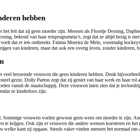
nderen hebben
er het feit dat zij geen moeder zijn. Mensen als Floortje Dessing, Dap
essing, bekend van haar reisprogramma’s, zegt dat ze altijd bezig is me
elt dat er iets ontbreekt. Fatima Moreira de Melo, voormalig hockeyster
krijgen van kinderen, maar dat ook een overig leven, zonder kinderen, bi
en
n er veel beroemde vrouwen die geen kinderen hebben. Denk bijvoorbeel
ioneel gezin. Dolly Parton zegt dat zij geniet van haar werk en haar rol 
oelen vanuit de maatschappij. Deze vrouwen laten zien dat je invloedri
dat ze kinderloos zijn.
. Sommige vrouwen voelen gewoon geen wens om moeder te zijn. Andere
en te krijgen. Ook zijn er vrouwen die andere wensen koesteren en het
len welke kant zij opgaan. Steeds vaker vinden mensen het normaal om