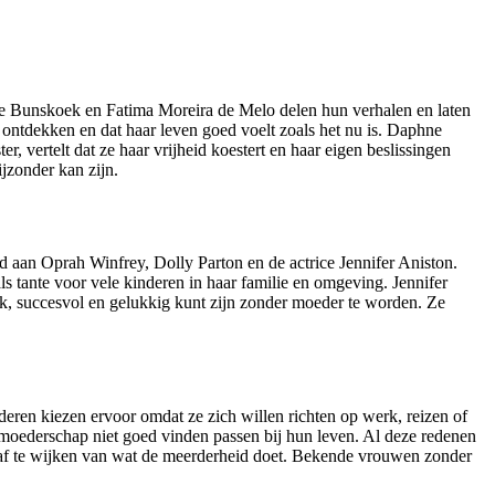
hne Bunskoek en Fatima Moreira de Melo delen hun verhalen en laten
t ontdekken en dat haar leven goed voelt zoals het nu is. Daphne
, vertelt dat ze haar vrijheid koestert en haar eigen beslissingen
jzonder kan zijn.
d aan Oprah Winfrey, Dolly Parton en de actrice Jennifer Aniston.
als tante voor vele kinderen in haar familie en omgeving. Jennifer
jk, succesvol en gelukkig kunt zijn zonder moeder te worden. Ze
n kiezen ervoor omdat ze zich willen richten op werk, reizen of
 moederschap niet goed vinden passen bij hun leven. Al deze redenen
 af te wijken van wat de meerderheid doet. Bekende vrouwen zonder