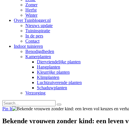
Zomer
Herfst
Winter
Over Tuinblogger.nl
Nieuws update
Tuininspiratie
In de pers
Contact
Indoor tuinieren
Benodigdheden
Kamerplanten
Diervriendelijke planten
Hangplanten
Kleurrijke planten
Klimplanten
Luchtzuiverende planten
Schaduwplanten
Verzorging
Pin It
Bekende vrouwen zonder kind: een leven v