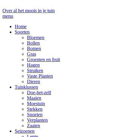
Over al het moois in je tuin
menu
Home
Soorten
Bloemen
Bollen
Bomen
Gras
Groenten en fruit
Hagen
Struiken
Vaste Planten
Dieren
Tuinklussen
Doe-het-zelf
Maaien
Moestuin
Stekken
Snoeien
Verplanten
Zaaien
Seizoenen
Lente