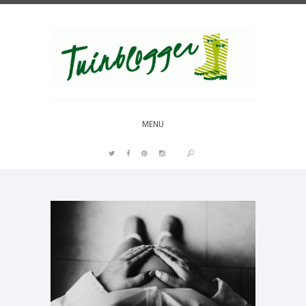
Over al het moois in je tuin
MENU
PIN IT