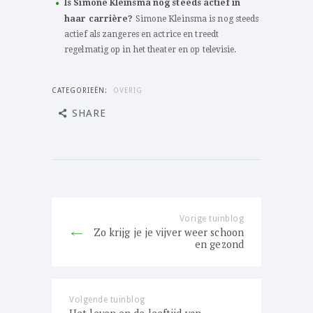
Is Simone Kleinsma nog steeds actief in
haar carrière?
Simone Kleinsma is nog steeds
actief als zangeres en actrice en treedt
regelmatig op in het theater en op televisie.
CATEGORIEËN:
OVERIG
SHARE
Bericht
navigatie
Vorige tuinblog
Previous
Zo krijg je je vijver weer schoon
post:
en gezond
Volgende tuinblog
Next