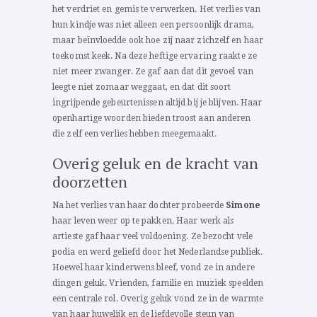
het verdriet en gemis te verwerken. Het verlies van
hun kindje was niet alleen een persoonlijk drama,
maar beïnvloedde ook hoe zij naar zichzelf en haar
toekomst keek. Na deze heftige ervaring raakte ze
niet meer zwanger. Ze gaf aan dat dit gevoel van
leegte niet zomaar weggaat, en dat dit soort
ingrijpende gebeurtenissen altijd bij je blijven. Haar
openhartige woorden bieden troost aan anderen
die zelf een verlies hebben meegemaakt.
Overig geluk en de kracht van
doorzetten
Na het verlies van haar dochter probeerde
Simone
haar leven weer op te pakken. Haar werk als
artieste gaf haar veel voldoening. Ze bezocht vele
podia en werd geliefd door het Nederlandse publiek.
Hoewel haar kinderwens bleef, vond ze in andere
dingen geluk. Vrienden, familie en muziek speelden
een centrale rol. Overig geluk vond ze in de warmte
van haar huwelijk en de liefdevolle steun van