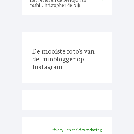
Het leven en de leeftijd van
post:
Yoshi Christopher de Nijs
De mooiste foto's van
de tuinblogger op
Instagram
Privacy - en cookieverklaring