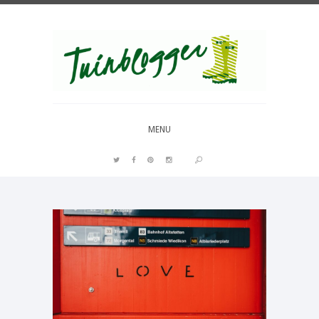
Over al het moois in je tuin
MENU
PIN IT