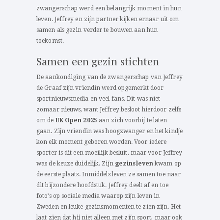
zwangerschap werd een belangrijk moment in hun
leven. Jeffrey en zijn partner kijken ernaar uit om
samen als gezin verder te bouwen aan hun
toekomst.
Samen een gezin stichten
De aankondiging van de zwangerschap van Jeffrey
de Graaf zijn vriendin werd opgemerkt door
sportnieuwsmedia en veel fans. Dit was niet
zomaar nieuws, want Jeffrey besloot hierdoor zelfs
om de
UK Open 2025
aan zich voorbij te laten
gaan. Zijn vriendin was hoogzwanger en het kindje
kon elk moment geboren worden. Voor iedere
sporter is dit een moeilijk besluit, maar voor Jeffrey
was de keuze duidelijk. Zijn
gezinsleven
kwam op
de eerste plaats. Inmiddels leven ze samen toe naar
dit bijzondere hoofdstuk. Jeffrey deelt af en toe
foto’s op sociale media waarop zijn leven in
Zweden en leuke gezinsmomenten te zien zijn. Het
laat zien dat hij niet alleen met zijn sport, maar ook