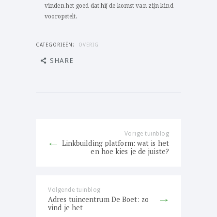
vinden het goed dat hij de komst van zijn kind
vooropstelt.
CATEGORIEËN:
OVERIG
SHARE
Bericht
navigatie
Vorige tuinblog
Previous
Linkbuilding platform: wat is het
post:
en hoe kies je de juiste?
Volgende tuinblog
Next
Adres tuincentrum De Boet: zo
post:
vind je het