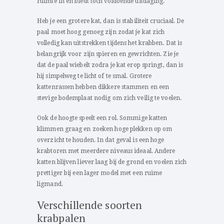
ruimte in en biedt toch voldoende uitdaging.
Heb je een grotere kat, dan is stabiliteit cruciaal. De
paal moet hoog genoeg zijn zodat je kat zich
volledig kan uitstrekken tijdens het krabben. Dat is
belangrijk voor zijn spieren en gewrichten. Zie je
dat de paal wiebelt zodra je kat erop springt, dan is
hij simpelweg te licht of te smal. Grotere
kattenrassen hebben dikkere stammen en een
stevige bodemplaat nodig om zich veilig te voelen.
Ook de hoogte speelt een rol. Sommige katten
klimmen graag en zoeken hoge plekken op om
overzicht te houden. In dat geval is een hoge
krabtoren met meerdere niveaus ideaal. Andere
katten blijven liever laag bij de grond en voelen zich
prettiger bij een lager model met een ruime
ligmand.
Verschillende soorten
krabpalen