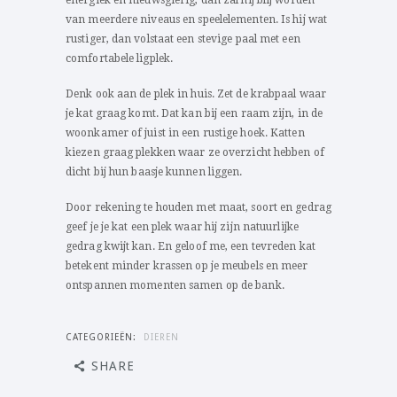
energiek en nieuwsgierig, dan zal hij blij worden
van meerdere niveaus en speelelementen. Is hij wat
rustiger, dan volstaat een stevige paal met een
comfortabele ligplek.
Denk ook aan de plek in huis. Zet de krabpaal waar
je kat graag komt. Dat kan bij een raam zijn, in de
woonkamer of juist in een rustige hoek. Katten
kiezen graag plekken waar ze overzicht hebben of
dicht bij hun baasje kunnen liggen.
Door rekening te houden met maat, soort en gedrag
geef je je kat een plek waar hij zijn natuurlijke
gedrag kwijt kan. En geloof me, een tevreden kat
betekent minder krassen op je meubels en meer
ontspannen momenten samen op de bank.
CATEGORIEËN:
DIEREN
SHARE