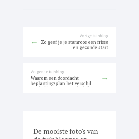
Bericht
navigatie
Vorige tuinblog
Previous
Zo geef je je stamroos een frisse
post:
en gezonde start
Volgende tuinblog
Next
Waarom een doordacht
post:
beplantingsplan het verschil
maakt binnen een exclusief
tuinontwerp
De mooiste foto's van