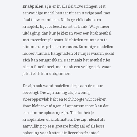
Krabpalen
zijn er in allerlei uitvoeringen. Het
eenvoudige model bestaat uit een stevige paal met
sisal touw eromheen. Dit is geschikt als extra
krabplek, bijvoorbeeld naast de bank. Wil je meer
uitdaging, dan kun je kiezen voor een krabmeubel
met meerdere plateaus. Die bieden ruimte om te
klimmen, te spelen en te rusten. Sommige modellen
hebben tunnels, hangmatten of huisjes waarin je kat
zich kan terugtrekken. Dat maakt het meubel niet
alleen functioneel, maar ook een veilige plek waar
je kat zich kan ontspannen.
Er zijn ook wandmodellen die je aan de muur
bevestigt. Die zijn handig als je weinig
vloeroppervlak hebt en toch hoogte wilt creëren.
Voor kleine woningen of appartementen kan dat
een slimme oplossing zijn. Tot slot heb je
krabplanken of krabmatten. Die zijn ideaal als
aanvulling op een grotere krabpaal of als losse
oplossing voor katten die liever horizontaal