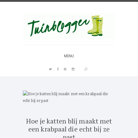
Over al het moois in je tuin
MENU
PIN IT
Hoe je katten blij maakt met
een krabpaal die echt bij ze
past