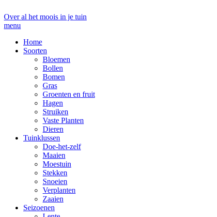
Over al het moois in je tuin
menu
Home
Soorten
Bloemen
Bollen
Bomen
Gras
Groenten en fruit
Hagen
Struiken
Vaste Planten
Dieren
Tuinklussen
Doe-het-zelf
Maaien
Moestuin
Stekken
Snoeien
Verplanten
Zaaien
Seizoenen
Lente