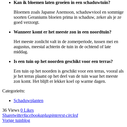
Kan ik bloemen laten groeien in een schaduwtuin?
Bloemen zoals Japanse Anemoon, schaduwviool en sommige
soorten Geraniums bloeien prima in schaduw, zeker als je ze
goed verzorgt.
Wanneer komt er het meeste zon in een noordtuin?
Het meeste zonlicht valt in de zomerperiode, tussen mei en
augustus, meestal achterin de tuin in de ochtend of late
middag.
Is een tuin op het noorden geschikt voor een terras?
Een tuin op het noorden is geschikt voor een terras, vooral als
je het terras plaatst op het deel van de tuin waar het meeste
zon komt. Het blijft er lekker koel op warme dagen.
Categorieën:
Schaduwplanten
36
Views
0
Likes
Share
twitter
facebook
gplus
pinterest-circled
Bericht
Previous
Vorige tuinblog
post: