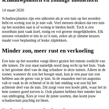
14 maart 2026
Schaduwplanten zijn een uitkomst als je een tuin op het noorden
hebt en weinig zon in je tuin valt. Veel mensen denken dat een tuin
op het noorden saai is of weinig te bieden heeft. Toch is een
noordtuin juist vaak koel, rustig en vol groene mogelijkheden. Elk
seizoen verandert er iets in zo’n tuin, zeker als je slimme keuzes
maakt voor beplanting of leuke zitplekken.
Minder zon, meer rust en verkoeling
Een tuin op het noorden vangt direct gezien het minste zonlicht van
alle tuinen. De zon staat namelijk nooit lang recht op het huis. Vaak
is het grootste deel van de dag schaduw in deze tuinen. Alleen in de
zomer, wanneer de zon het hoogst staat, kun je een paar uur zon
hebben aan de grens van je tuin. In de maanden mei tot augustus
valt er vaak in de ochtend of in de late middag wat zon bij het
achterste deel van de tuin. Dit zorgt voor een koele plek, waar het in
hete zomers goed toeven is. Ook planten hebben hier minder last
van uitdroging. Kies je voor de juiste soorten, dan komt jouw
schaduwtuin prachtig tot bloei.