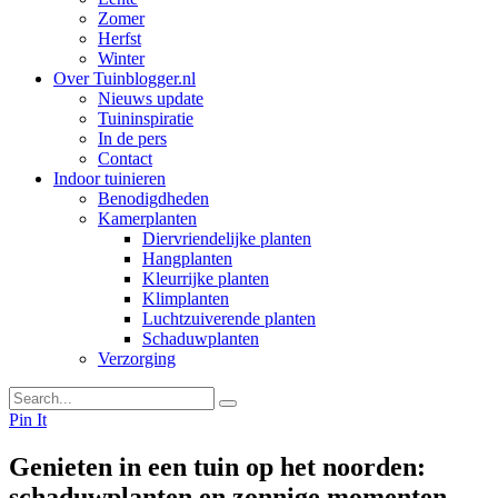
Zomer
Herfst
Winter
Over Tuinblogger.nl
Nieuws update
Tuininspiratie
In de pers
Contact
Indoor tuinieren
Benodigdheden
Kamerplanten
Diervriendelijke planten
Hangplanten
Kleurrijke planten
Klimplanten
Luchtzuiverende planten
Schaduwplanten
Verzorging
Pin It
Genieten in een tuin op het noorden:
schaduwplanten en zonnige momenten