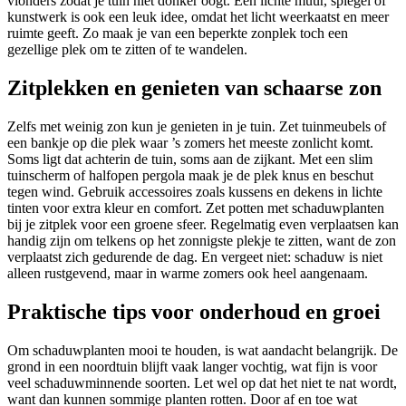
vlonders zodat je tuin niet donker oogt. Een lichte muur, spiegel of
kunstwerk is ook een leuk idee, omdat het licht weerkaatst en meer
ruimte geeft. Zo maak je van een beperkte zonplek toch een
gezellige plek om te zitten of te wandelen.
Zitplekken en genieten van schaarse zon
Zelfs met weinig zon kun je genieten in je tuin. Zet tuinmeubels of
een bankje op die plek waar ’s zomers het meeste zonlicht komt.
Soms ligt dat achterin de tuin, soms aan de zijkant. Met een slim
tuinscherm of halfopen pergola maak je de plek knus en beschut
tegen wind. Gebruik accessoires zoals kussens en dekens in lichte
tinten voor extra kleur en comfort. Zet potten met schaduwplanten
bij je zitplek voor een groene sfeer. Regelmatig even verplaatsen kan
handig zijn om telkens op het zonnigste plekje te zitten, want de zon
verplaatst zich gedurende de dag. En vergeet niet: schaduw is niet
alleen rustgevend, maar in warme zomers ook heel aangenaam.
Praktische tips voor onderhoud en groei
Om schaduwplanten mooi te houden, is wat aandacht belangrijk. De
grond in een noordtuin blijft vaak langer vochtig, wat fijn is voor
veel schaduwminnende soorten. Let wel op dat het niet te nat wordt,
want dan kunnen sommige planten rotten. Door af en toe wat