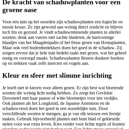
De kracht van schaduwplanten voor een
groene oase
Voor een tuin op het noorden zijn schaduwplanten een logische en
mooie keuze. Ze zijn gewend aan weinig direct zonlicht en blijven
toch fris en gezond. Je vindt schaduwminnende planten in allerlei
soorten: denk aan varens met zachte bladeren, de hartvormige
blaadjes van het Maagdenpalm of het frisse groen van Hostaplanten.
Maar ook veel bodembedekkers doen het goed in de schaduw. Zij
zorgen ervoor dat je hele tuin bedekt raakt met groen, wat het geheel
rustig en verzorgd maakt. Schaduwplanten fleuren donkere hoeken
op en trekken vaak zelfs insecten en vogels aan.
Kleur en sfeer met slimme inrichting
Je hoeft niet te kiezen voor alleen groen. Er zijn best wat bloeiende
soorten die weinig licht nodig hebben. Zo zorgt het Gevlekte
Dovenetel met haar paarse of witte bloemetjes voor iets vrolijks.
Ook planten als het Longkruid, de Japanse Anemoon en de
schaduwviool doen het goed in een noordelijke tuin. Door
verschillende soorten te mengen, ga je van elk seizoen een feestje
maken. Gebruik bijvoorbeeld planten met bont blad of gekleurde
stelen voor wat extra leven. Kies verder voor lichte tegels of houten