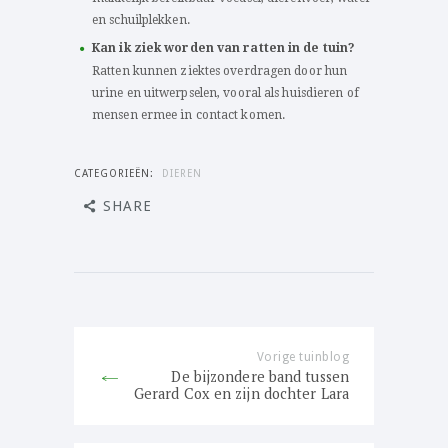
en schuilplekken.
Kan ik ziek worden van ratten in de tuin?
Ratten kunnen ziektes overdragen door hun
urine en uitwerpselen, vooral als huisdieren of
mensen ermee in contact komen.
CATEGORIEËN:
DIEREN
SHARE
Bericht
navigatie
Vorige tuinblog
Previous
De bijzondere band tussen
post:
Gerard Cox en zijn dochter Lara