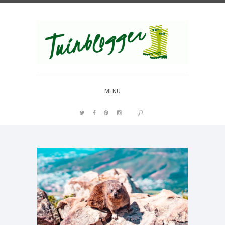
Over al het moois in je tuin
MENU
PIN IT