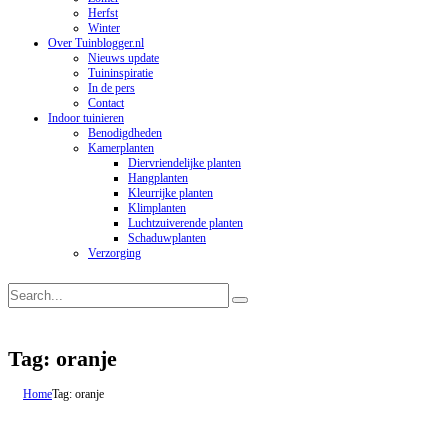
Herfst
Winter
Over Tuinblogger.nl
Nieuws update
Tuininspiratie
In de pers
Contact
Indoor tuinieren
Benodigdheden
Kamerplanten
Diervriendelijke planten
Hangplanten
Kleurrijke planten
Klimplanten
Luchtzuiverende planten
Schaduwplanten
Verzorging
Tag: oranje
Home
Tag: oranje