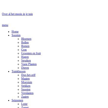
Over al het moois in je tuin
menu
Home
Soorten
Bloemen
Bollen
Bomen
Gras
Groenten en fruit
Hagen
Struiken
Vaste Planten
Dieren
Tuinklussen
Doe-het-zelf
Maaien
Moestuin
Stekken
Snoeien
Verplanten
Zaaien
Seizoenen
Lente
Zomer