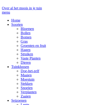
Over al het moois in je tuin
menu
Home
Soorten
Bloemen
Bollen
Bomen
Gras
Groenten en fruit
Hagen
Struiken
Vaste Planten
Dieren
Tuinklussen
Doe-het-zelf
Maaien
Moestuin
Stekken
Snoeien
Verplanten
Zaaien
Seizoenen
Lente