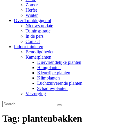
Zomer
Herfst
Winter
Over Tuinblogger.nl
Nieuws update
Tuininspiratie
In de pers
Contact
Indoor tuinieren
Benodigdheden
Kamerplanten
Diervriendelijke planten
Hangplanten
Kleurrijke planten
Klimplanten
Luchtzuiverende planten
Schaduwplanten
Verzorging
Tag: plantenbakken