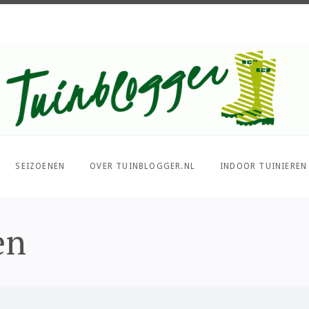
Over al het moois in je tuin
SEIZOENEN
OVER TUINBLOGGER.NL
INDOOR TUINIEREN
en
PIN IT