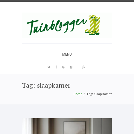
Over al het moois in je tuin
MENU
Tag: slaapkamer
PIN IT
Home
Tag: slaapkamer