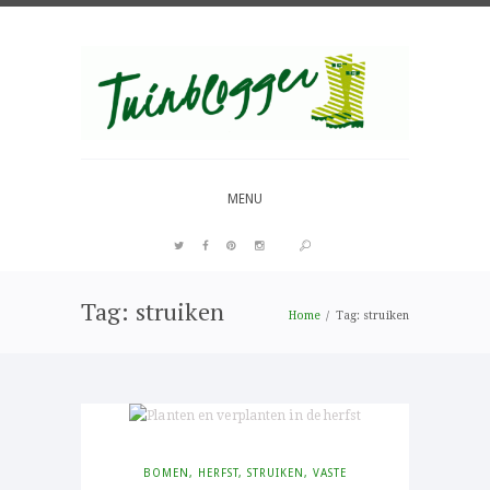
Over al het moois in je tuin
MENU
Tag: struiken
PIN IT
Home
Tag: struiken
BOMEN
,
HERFST
,
STRUIKEN
,
VASTE