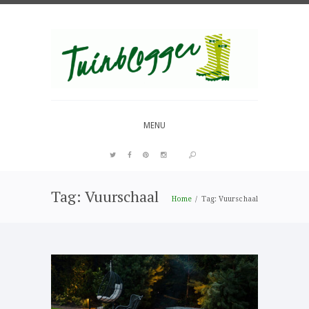
Over al het moois in je tuin
MENU
Tag: Vuurschaal
PIN IT
Home
Tag: Vuurschaal