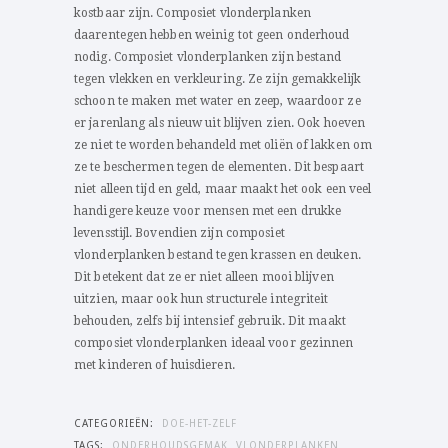
kostbaar zijn. Composiet vlonderplanken
daarentegen hebben weinig tot geen onderhoud
nodig. Composiet vlonderplanken zijn bestand
tegen vlekken en verkleuring. Ze zijn gemakkelijk
schoon te maken met water en zeep, waardoor ze
er jarenlang als nieuw uit blijven zien. Ook hoeven
ze niet te worden behandeld met oliën of lakken om
ze te beschermen tegen de elementen. Dit bespaart
niet alleen tijd en geld, maar maakt het ook een veel
handigere keuze voor mensen met een drukke
levensstijl. Bovendien zijn composiet
vlonderplanken bestand tegen krassen en deuken.
Dit betekent dat ze er niet alleen mooi blijven
uitzien, maar ook hun structurele integriteit
behouden, zelfs bij intensief gebruik. Dit maakt
composiet vlonderplanken ideaal voor gezinnen
met kinderen of huisdieren.
CATEGORIEËN:
DOE-HET-ZELF
TAGS:
ONDERHOUDSGEMAK
VLONDERPLANKEN