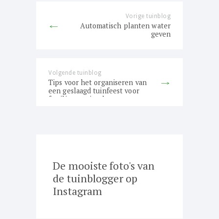
Vorige tuinblog
Previous
Automatisch planten water
post:
geven
Volgende tuinblog
Next
Tips voor het organiseren van
post:
een geslaagd tuinfeest voor
familie en vrienden
De mooiste foto's van
de tuinblogger op
Instagram