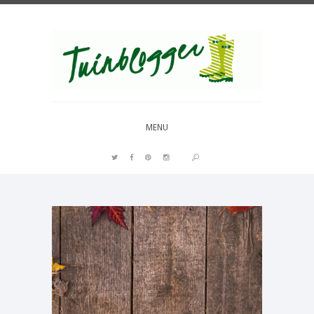
Over al het moois in je tuin
MENU
PIN IT