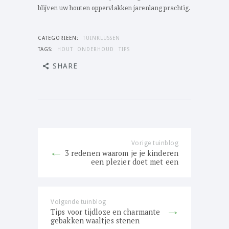
blijven uw houten oppervlakken jarenlang prachtig.
CATEGORIEËN:
TUINKLUSSEN
TAGS:
HOUT
ONDERHOUD
TIPS
SHARE
Bericht
navigatie
Vorige tuinblog
Previous
3 redenen waarom je je kinderen
post:
een plezier doet met een
partytent
Volgende tuinblog
Next
Tips voor tijdloze en charmante
post:
gebakken waaltjes stenen