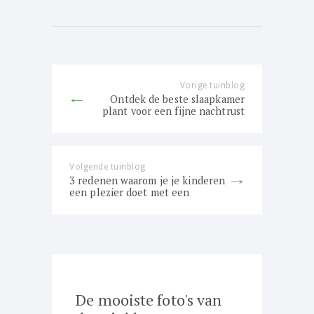
Bericht
navigatie
Vorige tuinblog
Previous
Ontdek de beste slaapkamer
post:
plant voor een fijne nachtrust
Volgende tuinblog
Next
3 redenen waarom je je kinderen
post:
een plezier doet met een
partytent
De mooiste foto's van