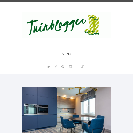
Over al het moois in je tuin
MENU
PIN IT