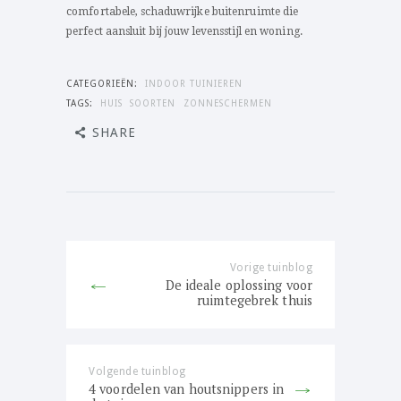
comfortabele, schaduwrijke buitenruimte die
perfect aansluit bij jouw levensstijl en woning.
CATEGORIEËN:
INDOOR TUINIEREN
TAGS:
HUIS
SOORTEN
ZONNESCHERMEN
SHARE
Bericht
navigatie
Vorige tuinblog
Previous
De ideale oplossing voor
post:
ruimtegebrek thuis
Volgende tuinblog
Next
4 voordelen van houtsnippers in
post: