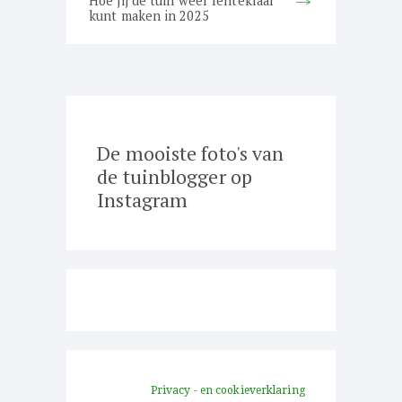
Hoe jij de tuin weer lenteklaar
post:
kunt maken in 2025
De mooiste foto's van
de tuinblogger op
Instagram
Privacy - en cookieverklaring