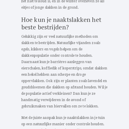
het niet te koud is, en in de winter overleven ze als
eitjes of jonge slakken in de grond.
Hoe kun je naaktslakken het
beste bestrijden?
Gelukkig zijn er veel natuurlijke methoden om
slakken te bestrijden. Natuurlijke vijanden zoals
egels, kikkers en vogels helpen om de
slakkenpopulatie onder controle te houden.
Daarnaast kun je barrières aanleggen van
eierschalen, koffiedik of koperstrips, omdat slakken
een hekel hebben aan scherpe en droge
oppervlakken. Ook zijn er planten zoals lavendel en
goudsbloemen die slakken op afstand houden. Wil je
de populatie actief verkleinen? Dan kun je ze
handmatig verwijderen in de avond of
gebruikmaken van biervallen om ze te lokken.
Met de juiste aanpak kun je naaktslakken in je tuin
op een natuurlijke manier onder controle houden.