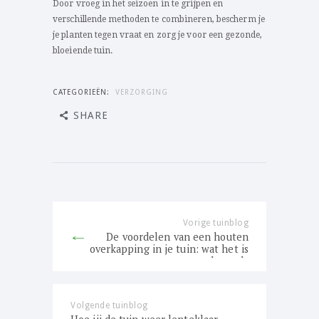
Door vroeg in het seizoen in te grijpen en
verschillende methoden te combineren, bescherm je
je planten tegen vraat en zorg je voor een gezonde,
bloeiende tuin.
CATEGORIEËN:
VERZORGING
SHARE
Bericht
navigatie
Vorige tuinblog
Previous
De voordelen van een houten
post:
overkapping in je tuin: wat het is
en waarom het telt
Volgende tuinblog
Next