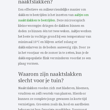
naaktslakken?
Een effectieve en milieuvriendelijke manier om
slakken te bestrijden is het inzetten van
aaltjes om
naaktslakken te bestrijden
. Deze microscopisch
kleine wormpjes dringen de slakken binnen en
doden ze binnen één tot twee weken. Aaltjes werken
het beste in vochtige grond bij een temperatuur van
minimaal 10°C en blijven actief zolang er
slakkenlarven in de bodem aanwezig zijn. Door ze
in het voorjaar en de zomer in te zetten, kun je de
slakkenpopulatie flink verminderen voordat ze een
plaag vormen.
Waarom zijn naaktslakken
slecht voor je tuin?
Naaktslakken voeden zich met bladeren, bloemen,
vruchten en zelfs wortels van planten. Hierdoor
kunnen ze complete jonge gewassen in korte tijd
vernietigen. Groenten zoals sla, kool en aardbeien
behoren tot hun favoriete maaltijden. Daarnaast