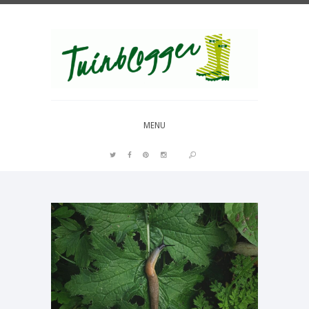
Over al het moois in je tuin
MENU
PIN IT