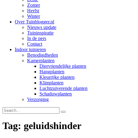
Zomer
Herfst
Winter
Over Tuinblogger.nl
Nieuws update
Tuininspiratie
In de pers
Contact
Indoor tuinieren
Benodigdheden
Kamerplanten
Diervriendelijke planten
Hangplanten
Kleurrijke planten
Klimplanten
Luchtzuiverende planten
Schaduwplanten
Verzorging
Tag: geluidshinder