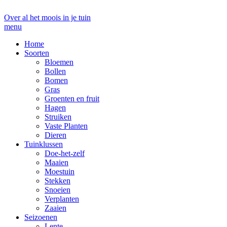
Over al het moois in je tuin
menu
Home
Soorten
Bloemen
Bollen
Bomen
Gras
Groenten en fruit
Hagen
Struiken
Vaste Planten
Dieren
Tuinklussen
Doe-het-zelf
Maaien
Moestuin
Stekken
Snoeien
Verplanten
Zaaien
Seizoenen
Lente