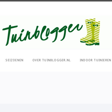
Over al het moois in je tuin
SEIZOENEN
OVER TUINBLOGGER.NL
INDOOR TUINIEREN
PIN IT