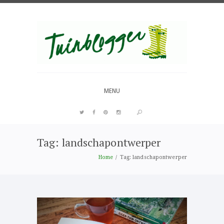
Over al het moois in je tuin
MENU
Tag: landschapontwerper
PIN IT
Home
Tag: landschapontwerper