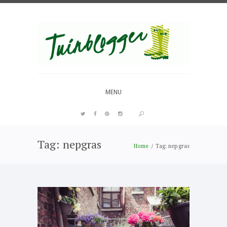
Over al het moois in je tuin
MENU
Tag: nepgras
PIN IT
Home
Tag: nepgras