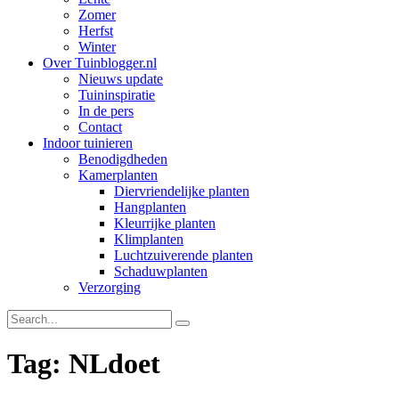
Zomer
Herfst
Winter
Over Tuinblogger.nl
Nieuws update
Tuininspiratie
In de pers
Contact
Indoor tuinieren
Benodigdheden
Kamerplanten
Diervriendelijke planten
Hangplanten
Kleurrijke planten
Klimplanten
Luchtzuiverende planten
Schaduwplanten
Verzorging
Tag: NLdoet