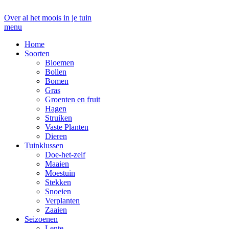
Over al het moois in je tuin
menu
Home
Soorten
Bloemen
Bollen
Bomen
Gras
Groenten en fruit
Hagen
Struiken
Vaste Planten
Dieren
Tuinklussen
Doe-het-zelf
Maaien
Moestuin
Stekken
Snoeien
Verplanten
Zaaien
Seizoenen
Lente