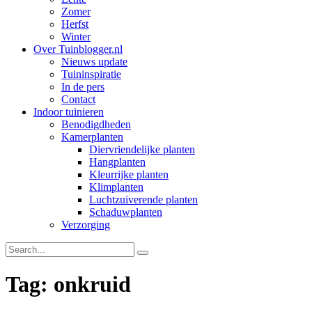
Zomer
Herfst
Winter
Over Tuinblogger.nl
Nieuws update
Tuininspiratie
In de pers
Contact
Indoor tuinieren
Benodigdheden
Kamerplanten
Diervriendelijke planten
Hangplanten
Kleurrijke planten
Klimplanten
Luchtzuiverende planten
Schaduwplanten
Verzorging
Tag: onkruid