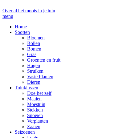
Over al het moois in je tuin
menu
Home
Soorten
Bloemen
Bollen
Bomen
Gras
Groenten en fruit
Hagen
Struiken
Vaste Planten
Dieren
Tuinklussen
Doe-het-zelf
Maaien
Moestuin
Stekken
Snoeien
Verplanten
Zaaien
Seizoenen
Lente