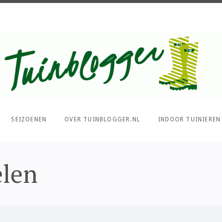
Over al het moois in je tuin
SEIZOENEN
OVER TUINBLOGGER.NL
INDOOR TUINIEREN
elen
PIN IT