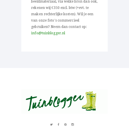
beeldmateriaal, via welke bron dan ook,
rekenen wij €350 excl. btw (+evt. te
maken rechterlijke kosten). Wil je een
van onze foto's commercieel
gebruiken? Neem dan contact op:
info@tuinblogger.nl
Over al het moois in je tuin