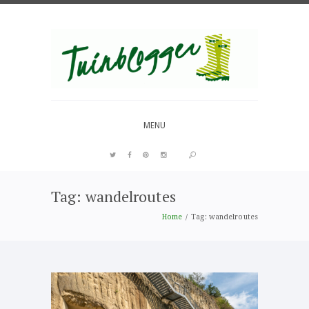
Over al het moois in je tuin
MENU
Tag: wandelroutes
PIN IT
Home
Tag: wandelroutes