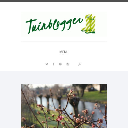
Over al het moois in je tuin
MENU
PIN IT