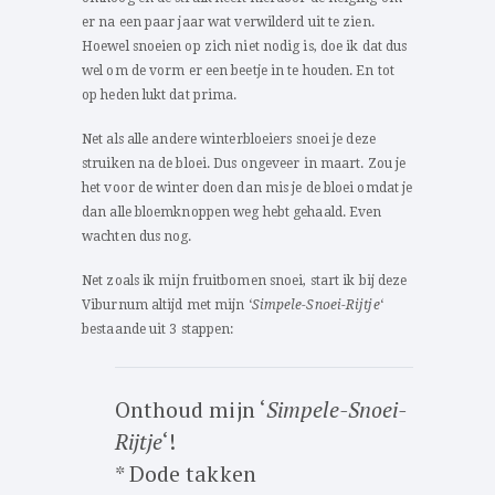
er na een paar jaar wat verwilderd uit te zien.
Hoewel snoeien op zich niet nodig is, doe ik dat dus
wel om de vorm er een beetje in te houden. En tot
op heden lukt dat prima.
Net als alle andere winterbloeiers snoei je deze
struiken na de bloei. Dus ongeveer in maart. Zou je
het voor de winter doen dan mis je de bloei omdat je
dan alle bloemknoppen weg hebt gehaald. Even
wachten dus nog.
Net zoals ik mijn fruitbomen snoei, start ik bij deze
Viburnum altijd met mijn ‘
Simpele-Snoei-Rijtje
‘
bestaande uit 3 stappen:
Onthoud mijn ‘
Simpele-Snoei-
Rijtje
‘!
* Dode takken