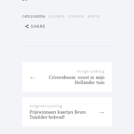
CATEGORIEËN:
BLOEMEN
STRUIKEN
WINTER
SHARE
Bericht
navigatie
Vorige tuinblog
Previous
Citroenboom: exoot in mijn
post:
Hollandse tuin
Volgende tuinblog
Next
Prijswinnaars kaartjes Beurs
post:
TuinIdee bekend!