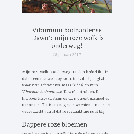
Viburnum bodnantense
‘Dawn’: mijn roze wolk is
onderweg!
28 januari 2017
Mijn roze wolk is onderweg! En dan bedoel ik niet
dat er een nieuwe baby komt (nee, die tijd ligt al
weer even achter ons), maar ik doel op mijn
Viburnum bodnantense
‘Dawn’ – struiken. De
knoppen hiervan staan op dit moment allemaal op
uitbarsten. Het is dus nog even wachten….maar het
vooruitzicht van al dat roze maakt me nu al blij.
Dappere roze bloemen
De
Viburnum
is een struik die in de winterperiode