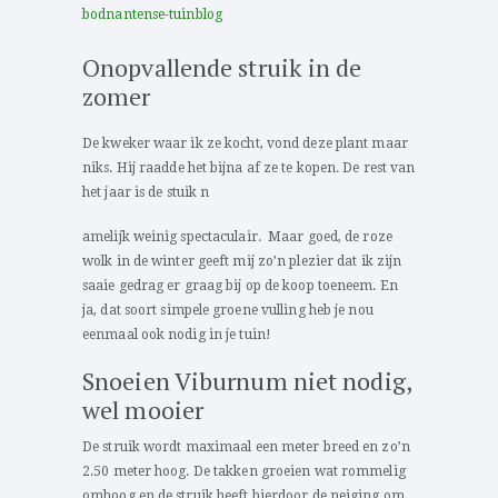
Onopvallende struik in de
zomer
De kweker waar ik ze kocht, vond deze plant maar
niks. Hij raadde het bijna af ze te kopen. De rest van
het jaar is de stuik n
amelijk weinig spectaculair. Maar goed, de roze
wolk in de winter geeft mij zo’n plezier dat ik zijn
saaie gedrag er graag bij op de koop toeneem. En
ja, dat soort simpele groene vulling heb je nou
eenmaal ook nodig in je tuin!
Snoeien Viburnum niet nodig,
wel mooier
De struik wordt maximaal een meter breed en zo’n
2.50 meter hoog. De takken groeien wat rommelig
omhoog en de struik heeft hierdoor de neiging om