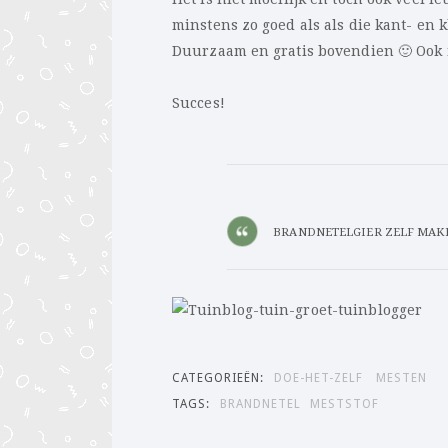
minstens zo goed als als die kant- en k
Duurzaam en gratis bovendien 🙂 Ook n
Succes!
BRANDNETELGIER ZELF MAKE
CATEGORIEËN:
DOE-HET-ZELF
MESTEN
TAGS:
BRANDNETEL
MESTSTOF