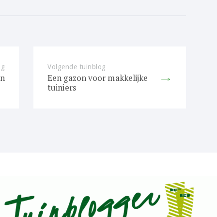
og
Previous
Volgende tuinblog
Next
en
Een gazon voor makkelijke
post:
post:
tuiniers