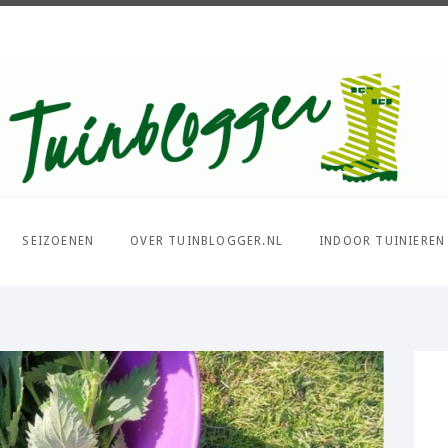
Over al het moois in je tuin
SEIZOENEN
OVER TUINBLOGGER.NL
INDOOR TUINIEREN
PIN IT