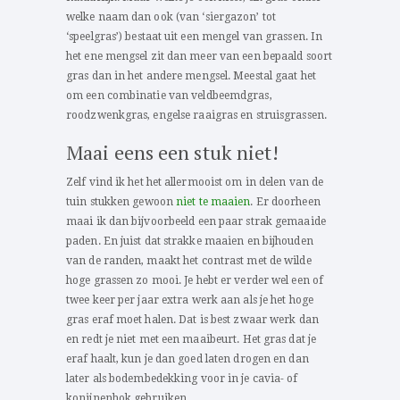
welke naam dan ook (van ‘siergazon’ tot
‘speelgras’) bestaat uit een mengel van grassen. In
het ene mengsel zit dan meer van een bepaald soort
gras dan in het andere mengsel. Meestal gaat het
om een combinatie van veldbeemdgras,
roodzwenkgras, engelse raaigras en struisgrassen.
Maai eens een stuk niet!
Zelf vind ik het het allermooist om in delen van de
tuin stukken gewoon
niet te maaien
. Er doorheen
maai ik dan bijvoorbeeld een paar strak gemaaide
paden. En juist dat strakke maaien en bijhouden
van de randen, maakt het contrast met de wilde
hoge grassen zo mooi. Je hebt er verder wel een of
twee keer per jaar extra werk aan als je het hoge
gras eraf moet halen. Dat is best zwaar werk dan
en redt je niet met een maaibeurt. Het gras dat je
eraf haalt, kun je dan goed laten drogen en dan
later als bodembedekking voor in je cavia- of
konijnenhok gebruiken.