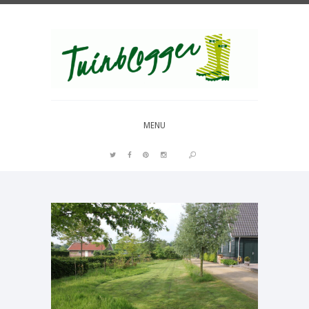
Over al het moois in je tuin
MENU
PIN IT