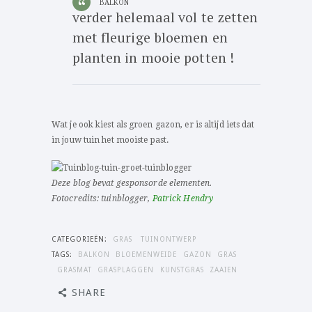
BALKON
verder helemaal vol te zetten
met fleurige bloemen en
planten in mooie potten !
Wat je ook kiest als groen gazon, er is altijd iets dat
in jouw tuin het mooiste past.
Deze blog bevat gesponsorde elementen.
Fotocredits: tuinblogger,
Patrick Hendry
CATEGORIEËN:
GRAS
TUINONTWERP
TAGS:
BALKON
BLOEMENWEIDE
GAZON
GRAS
GRASMAT
GRASPLAGGEN
KUNSTGRAS
ZAAIEN
SHARE