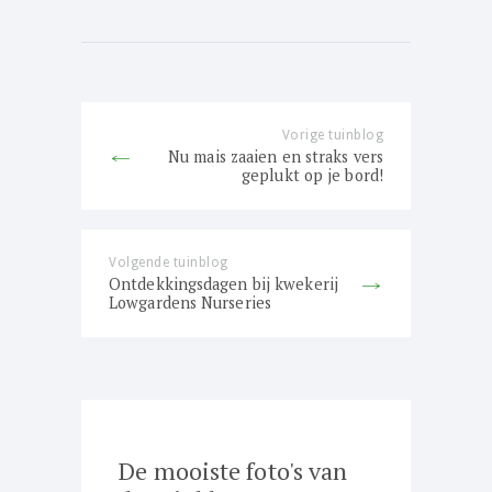
Bericht
navigatie
Vorige tuinblog
Previous
Nu mais zaaien en straks vers
post:
geplukt op je bord!
Volgende tuinblog
Next
Ontdekkingsdagen bij kwekerij
post:
Lowgardens Nurseries
De mooiste foto's van