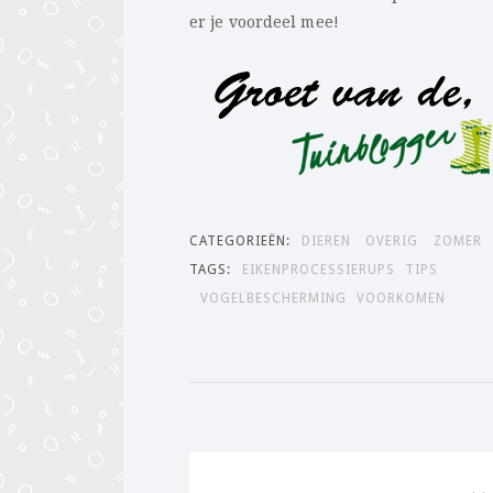
er je voordeel mee!
CATEGORIEËN:
DIEREN
OVERIG
ZOMER
TAGS:
EIKENPROCESSIERUPS
TIPS
VOGELBESCHERMING
VOORKOMEN
Bericht
navigatie