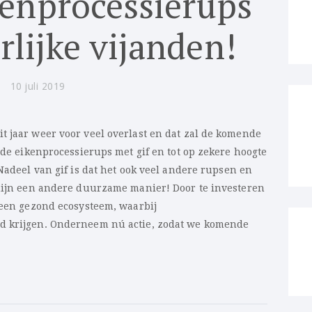
kenprocessierups
lijke vijanden!
10 juli 2019
a
t jaar weer voor veel overlast en dat zal de komende
n de eikenprocessierups met gif en tot op zekere hoogte
a
 Nadeel van gif is dat het ook veel andere rupsen en
rmijn een andere duurzame manier! Door te investeren
 een gezond ecosysteem, waarbij
d krijgen. Onderneem nú actie, zodat we komende