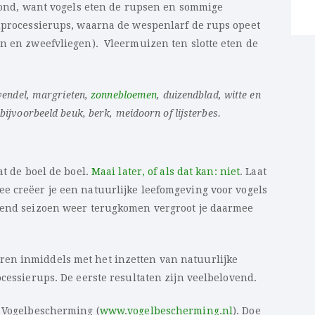
 rond, want vogels eten de rupsen en sommige
nprocessierups, waarna de wespenlarf de rups opeet
en en zweefvliegen). Vleermuizen ten slotte eten de
avendel, margrieten,
zonnebloemen
, duizendblad, witte en
ijvoorbeeld beuk, berk, meidoorn of lijsterbes.
at de boel de boel.
Maai later, of als dat kan: niet
. Laat
ee creëer je een natuurlijke leefomgeving voor vogels
lgend seizoen weer terugkomen vergroot je daarmee
en inmiddels met het inzetten van natuurlijke
ocessierups. De eerste resultaten zijn veelbelovend.
n Vogelbescherming (
www.vogelbescherming.nl
). Doe