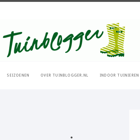
Over al het moois in je tuin
SEIZOENEN
OVER TUINBLOGGER.NL
INDOOR TUINIEREN
PIN IT