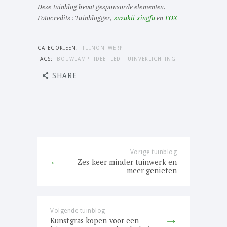
Deze tuinblog bevat gesponsorde elementen.
Fotocredits : Tuinblogger,
suzukii xingfu
en
FOX
CATEGORIEËN:
TUINONTWERP
TAGS:
BOUWLAMP
IDEE
LED
TUINVERLICHTING
SHARE
Bericht
navigatie
Vorige tuinblog
Previous
Zes keer minder tuinwerk en
post:
meer genieten
Volgende tuinblog
Next
Kunstgras kopen voor een
post: