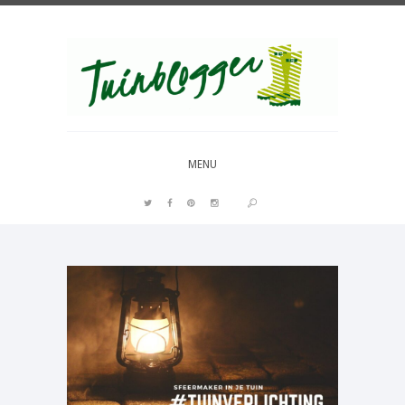
Over al het moois in je tuin
MENU
PIN IT