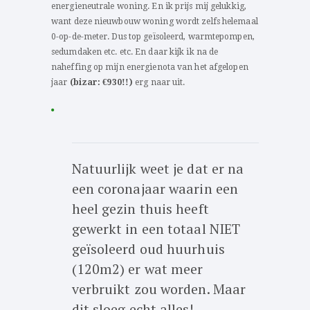
energieneutrale woning. En ik prijs mij gelukkig,
want deze nieuwbouw woning wordt zelfs helemaal
0-op-de-meter. Dus top geïsoleerd, warmtepompen,
sedumdaken etc. etc. En daar kijk ik na de
naheffing op mijn energienota van het afgelopen
jaar
(bizar: €930!!)
erg naar uit.
Natuurlijk weet je dat er na
een coronajaar waarin een
heel gezin thuis heeft
gewerkt in een totaal NIET
geïsoleerd oud huurhuis
(120m2) er wat meer
verbruikt zou worden. Maar
dit sloeg echt alles!