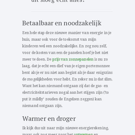
Betaalbaar en noodzakelijk
Een hele stap deze nieuwe manier van energie in je
huis, maar ook voor de toekomst van mijn
kinderen wel een noodzakelijke. En zeg nou zelf,
voor de kosten van een de panelen hoef je het niet
meer te doen. De
prijs van zonnepanelen
is nu zo
laag, dat je echt een dief van je eigen portemonnee
bent als je er nu niet aan begint als je daar enigszins
de mogelijkheden voor hebt. En zeker nu is dat slim.
Want het kan niemand ontgaan zij dat de gas- en
electriciteitstarieven nogal aan het stijgen zijn (’to
put it mildly’ zouden de Engelsen zeggen) kan
niemand ontgaan zijn.
Warmer en droger
Ik kijk dus uit naar mijn nieuwe energierekening,
maar ook nog meer naar het
ontwerpen
en