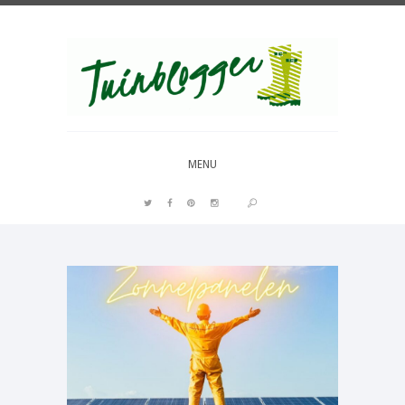
Over al het moois in je tuin
MENU
PIN IT