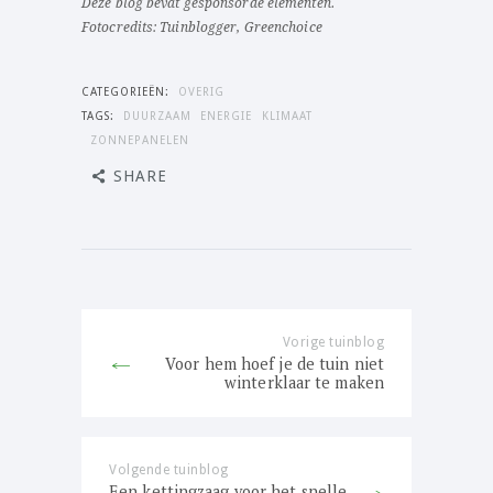
Deze blog bevat gesponsorde elementen.
Fotocredits: Tuinblogger, Greenchoice
CATEGORIEËN:
OVERIG
TAGS:
DUURZAAM
ENERGIE
KLIMAAT
ZONNEPANELEN
SHARE
Bericht
navigatie
Vorige tuinblog
Previous
Voor hem hoef je de tuin niet
post:
winterklaar te maken
Volgende tuinblog
Next
Een kettingzaag voor het snelle