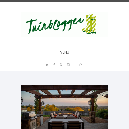
Over al het moois in je tuin
MENU
PIN IT