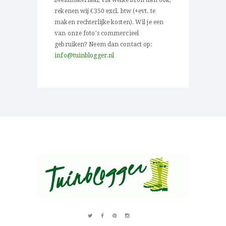
beeldmateriaal, via welke bron dan ook,
rekenen wij €350 excl. btw (+evt. te
maken rechterlijke kosten). Wil je een
van onze foto's commercieel
gebruiken? Neem dan contact op:
info@tuinblogger.nl
Over al het moois in je tuin