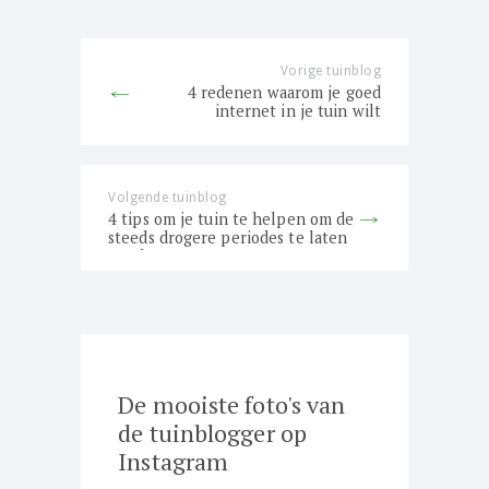
navigatie
Vorige tuinblog
Previous
4 redenen waarom je goed
post:
internet in je tuin wilt
Volgende tuinblog
Next
4 tips om je tuin te helpen om de
post:
steeds drogere periodes te laten
overleven
De mooiste foto's van
de tuinblogger op
Instagram