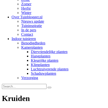
Zomer
Herfst
Winter
Over Tuinblogger.nl
Nieuws update
Tuininspiratie
In de pers
Contact
Indoor tuinieren
Benodigdheden
Kamerplanten
Diervriendelijke planten
Hangplanten
Kleurrijke planten
Klimplanten
Luchtzuiverende planten
Schaduwplanten
Verzorging
Kruiden