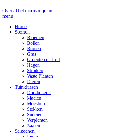
Over al het moois in je tuin
menu
Home
Soorten
Bloemen
Bollen
Bomen
Gras
Groenten en fruit
Hagen
Struiken
Vaste Planten
Dieren
Tuinklussen
Doe-het-zelf
Maaien
Moestuin
Stekken
Snoeien
Verplanten
Zaaien
Seizoenen
Lente