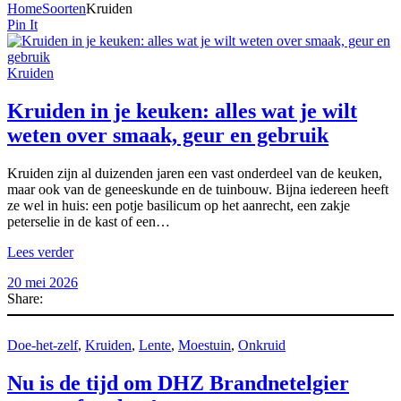
Home
Soorten
Kruiden
Pin It
Kruiden
Kruiden in je keuken: alles wat je wilt
weten over smaak, geur en gebruik
Kruiden zijn al duizenden jaren een vast onderdeel van de keuken,
maar ook van de geneeskunde en de tuinbouw. Bijna iedereen heeft
ze wel in huis: een potje basilicum op het aanrecht, een zakje
peterselie in de kast of een…
Lees verder
20 mei 2026
Share:
Doe-het-zelf
,
Kruiden
,
Lente
,
Moestuin
,
Onkruid
Nu is de tijd om DHZ Brandnetelgier