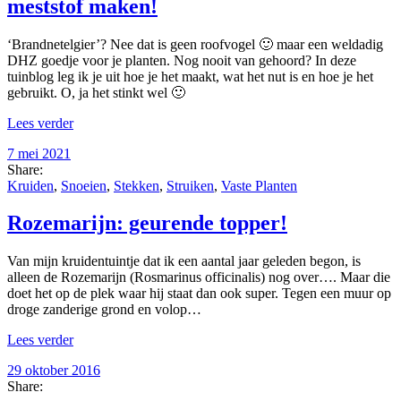
meststof maken!
‘Brandnetelgier’? Nee dat is geen roofvogel 🙂 maar een weldadig
DHZ goedje voor je planten. Nog nooit van gehoord? In deze
tuinblog leg ik je uit hoe je het maakt, wat het nut is en hoe je het
gebruikt. O, ja het stinkt wel 🙂
Lees verder
7 mei 2021
Share:
Kruiden
,
Snoeien
,
Stekken
,
Struiken
,
Vaste Planten
Rozemarijn: geurende topper!
Van mijn kruidentuintje dat ik een aantal jaar geleden begon, is
alleen de Rozemarijn (Rosmarinus officinalis) nog over…. Maar die
doet het op de plek waar hij staat dan ook super. Tegen een muur op
droge zanderige grond en volop…
Lees verder
29 oktober 2016
Share: