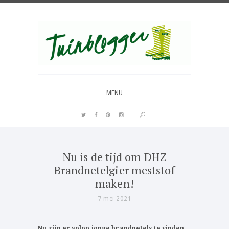
Over al het moois in je tuin
MENU
Nu is de tijd om DHZ
Brandnetelgier meststof
maken!
7 mei 2021
Nu zijn er volop jonge brandnetels te vinden.