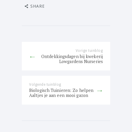
SHARE
Bericht
navigatie
Vorige tuinblog
Previous
Ontdekkingsdagen bij kwekerij
post:
Lowgardens Nurseries
Volgende tuinblog
Next
Biologisch Tuinieren: Zo helpen
post:
Aaltjes je aan een mooi gazon