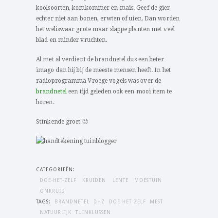
koolsoorten, komkommer en mais. Geef de gier
echter niet aan bonen, erwten of uien. Dan worden
het weliswaar grote maar slappe planten met veel
blad en minder vruchten.
Al met al verdient de brandnetel dus een beter
imago dan hij bij de meeste mensen heeft. In het
radioprogramma Vroege vogels was over de
brandnetel
een tijd geleden ook een mooi item te
horen.
Stinkende groet 🙂
CATEGORIEËN:
DOE-HET-ZELF
KRUIDEN
LENTE
MOESTUIN
ONKRUID
TAGS:
BRANDNETEL
DHZ
DOE HET ZELF
MEST
NATUURLIJK
TUINKLUSSEN