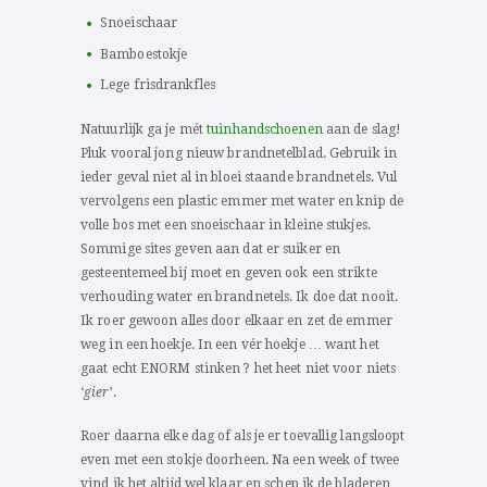
Snoeischaar
Bamboestokje
Lege frisdrankfles
Natuurlijk ga je mét
tuinhandschoenen
aan de slag!
Pluk vooral
jong nieuw brandnetelblad. Gebruik in
ieder geval
niet al in bloei staande brandnetels
. Vul
vervolgens
een plastic emmer met water en knip de
volle bos met een snoeischaar in kleine stukjes.
Sommige sites geven aan dat er suiker en
gesteentemeel bij moet en geven ook een strikte
verhouding water en brandnetels. Ik doe dat nooit.
Ik roer gewoon alles door elkaar en zet de emmer
weg in een hoekje. In een vér hoekje … want het
gaat echt ENORM stinken ? het heet niet voor niets
‘
gier
’.
Roer daarna elke dag of als je er toevallig langsloopt
even met een stokje doorheen. Na een week of twee
vind ik het altijd wel klaar en schep ik de bladeren