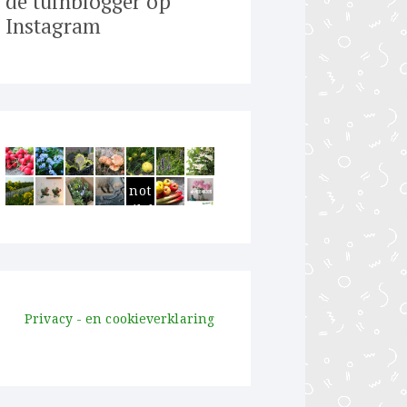
de tuinblogger op
Instagram
Thumbnail
not
available
Privacy - en cookieverklaring