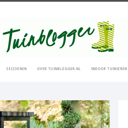
Over al het moois in je tuin
SEIZOENEN
OVER TUINBLOGGER.NL
INDOOR TUINIEREN
PIN IT