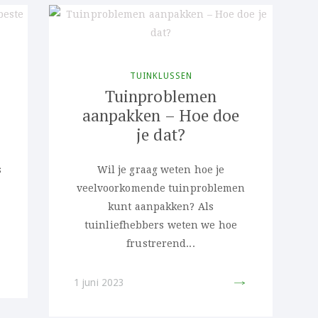
TUINKLUSSEN
Tuinproblemen
aanpakken – Hoe doe
je dat?
s
Wil je graag weten hoe je
veelvoorkomende tuinproblemen
kunt aanpakken? Als
tuinliefhebbers weten we hoe
frustrerend...
IT
PIN IT
1 juni 2023