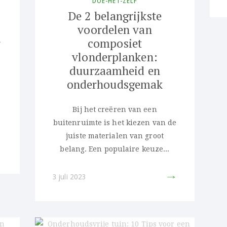
DOE-HET-ZELF
De 2 belangrijkste
voordelen van
r
composiet
vlonderplanken:
duurzaamheid en
onderhoudsgemak
Bij het creëren van een
buitenruimte is het kiezen van de
juiste materialen van groot
belang. Een populaire keuze...
IT
PIN IT
3 juli 2023